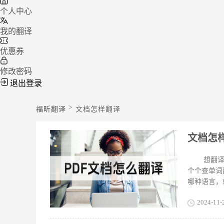
个人中心
我的翻译
优惠券
修改密码
退出登录
>
福昕翻译
文档怎样翻译
文档怎
想翻
个个查单词
哪种语言，
么翻译呢？
2024-11-
译工具，无