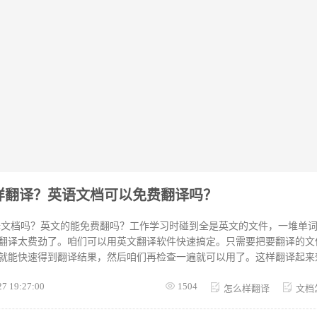
样翻译？英语文档可以免费翻译吗？
译文档吗？英文的能免费翻吗？工作学习时碰到全是英文的文件，一堆单
翻译太费劲了。咱们可以用英文翻译软件快速搞定。只需要把要翻译的文
就能快速得到翻译结果，然后咱们再检查一遍就可以用了。这样翻译起来
接下来，小编带大家一起来看看吧。 英语文档免费翻译要怎么操作？我
27 19:27:00
1504
需下载直接打开就可以进行使用。界面简单容
怎么样翻译
文档