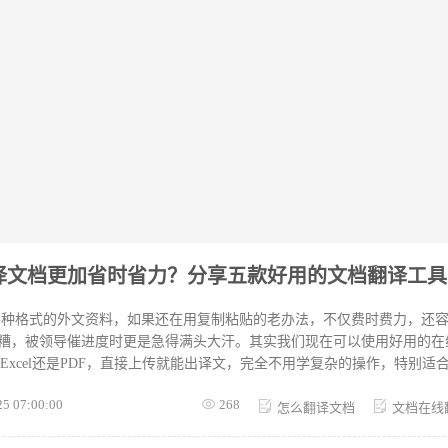
译文档更加省时省力？分享五款好用的文档翻译工具
各种格式的外文资料，如果还在用复制粘贴的老办法，不仅费时费力，还
糟，被领导催进度时更是急得满头大汗。其实我们现在可以使用好用的在
d、Excel还是PDF，直接上传就能出译文，完全不用学复杂的操作，特别
成译文，而且对专业词汇的处理也比较规范，基本能满足我们快速出稿的
25 07:00:00
268
外文文件，不妨试试这几款，效率真的会高很多，再也
怎么翻译文档
文档在线