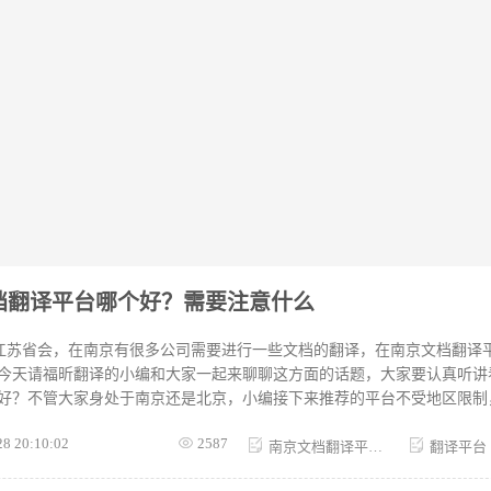
文档翻译平台哪个好？需要注意什么
-江苏省会，在南京有很多公司需要进行一些文档的翻译，在南京文档翻译
今天请福昕翻译的小编和大家一起来聊聊这方面的话题，大家要认真听讲
好？不管大家身处于南京还是北京，小编接下来推荐的平台不受地区限制
大家推荐的平台就是福昕翻译app，给大家普及一下这款平台的好处；目前
28 20:10:02
2587
四种类型：文档翻译、图片翻译、CAD图纸翻译、人工翻译等。1.终身
南京文档翻译平台哪个好
翻译平台
PT模板、文件格式转换、文件翻译。2.可以线上、线下、离线使用平台。3