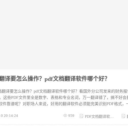
档翻译要怎么操作？pdf文档翻译软件哪个好？
文档翻译要怎么操作？pdf文档翻译软件哪个好？看国外分公司发来的财务
。这些PDF文件里全是数字、表格和专业名词，万一翻译错了，搞不好会
译软件靠谱呢？对职场人来说，好用的翻译软件必须能完美识别PDF格式，
精准翻译专业术语，支持多国语言切换。这样才能确保翻译结果准确又实
10 20:14:24
959
作。那该怎么挑选PDF翻译软件呢？咱们接着往下看。 软件一
PDF文档翻译软件哪个好