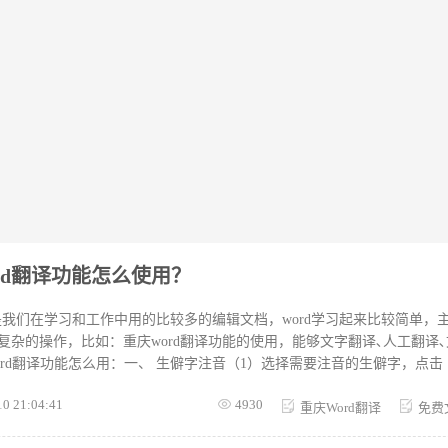
rd翻译功能怎么使用？
d是我们在学习和工作中用的比较多的编辑文档，word学习起来比较简单
复杂的操作，比如：重庆word翻译功能的使用，能够文字翻译､人工翻译
ord翻译功能怎么用：一、 生僻字注音（1）选择需要注音的生僻字，点击
打开“拼音指南”对话框设置拼音的格式。（2）为了版式更好看，可设置“对
10 21:04:41
4930
磅，字号字体根据需要进行选择。（3）设置后，可以在下方的预览框中查
重庆Word翻译
免费
可。福昕翻译对生僻字也好用。二、外文单词同步翻译具体操作：（1）打