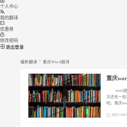
个人中心
我的翻译
优惠券
修改密码
退出登录
>
福昕翻译
重庆Word翻译
重庆wo
wor
次还有一些
吧。重庆w
南】按钮，
2021-10-
移量选择2
定”按钮即