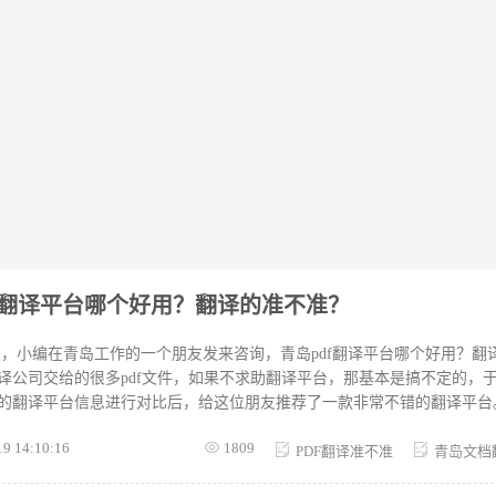
df翻译平台哪个好用？翻译的准不准？
，小编在青岛工作的一个朋友发来咨询，青岛pdf翻译平台哪个好用？翻
译公司交给的很多pdf文件，如果不求助翻译平台，那基本是搞不定的，
的翻译平台信息进行对比后，给这位朋友推荐了一款非常不错的翻译平台。 
经过几天的使用测试及对比后，福昕翻译不论是在翻译功能还是操作界面
19 14:10:16
1809
df的翻译，这款平台能够识别文件中包含的专业词汇翻译、生僻词汇翻译等
PDF翻译准不准
青岛文档
译。对于普通的pdf文件翻译来说，它可以应对自如，对于复杂内容的pdf翻